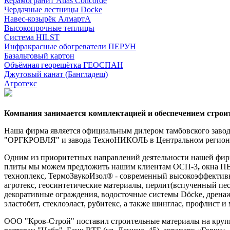
Керамогранит Atlas Concorde
Чердачные лестницы Docke
Навес-козырёк АлмартА
Высокопрочные теплицы
Система HILST
Инфракрасные обогреватели ПЕРУН
Базальтовый картон
Объёмная георешётка ГЕОСПАН
Джутовый канат (Бангладеш)
Агротекс
Компания занимается комплектацией и обеспечением строи
Наша фирма является официальным дилером тамбовского заво
"ОРГКРОВЛЯ" и завода ТехноНИКОЛЬ в Центральном регионе,
Одним из приоритетных направлений деятельности нашей фир
плиты мы можем предложить нашим клиентам ОСП-3
,
окна П
техноплекс, ТермоЗвукоИзол® - современный высокоэффектив
агротекс, геосинтетические материалы, перлит(вспученный п
декоративные ограждения, водосточные системы Döcke, дрена
эластобит, стеклоэласт, рубитекс, а также шинглас, профлист и
ООО "Кров-Строй" поставил строительные материалы на крупн