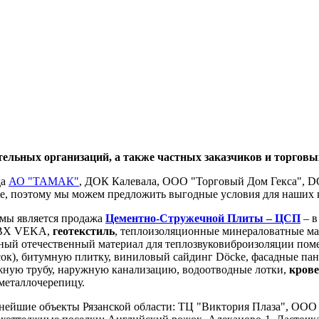
тельных организаций, а также частных заказчиков и торгов
да
АО "ТАМАК"
, ДОК Калевала, ООО "Торговый Дом Гекса", DO
 поэтому мы можем предложить выгодные условия для наших 
мы является продажа
Цементно-Стружечной Плиты – ЦСП
– в
ВХ VEKA,
геотекстиль
, теплоизоляционные минераловатные 
ный отечественный материал для теплозвуковиброизоляции по
есок), битумную плитку, виниловый сайдинг Döcke, фасадные п
жную трубу, наружную канализацию, водоотводные лотки,
кров
 металлочерепицу.
ейшие объекты Рязанской области: ТЦ "Виктория Плаза", ООО 