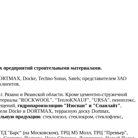
ых предприятий строительными материалами.
RTMAX, Docke, Techno Sonus, Satels; представителем ЗАО
клиентов.
 г. Рязани и Рязанской области. Кроме цементно-стружечной
материалы "ROCKWOOL", "ТеплоKNAUF", "URSA", пеноплэкс,
мещений,
гидропароизоляцию "Изоспан" и "Спанлайт"
,
анели Döcke и DORTMAX, террасную доску Dortmax,
ельную продукцию
: стеклоизол, стеклокром, стеклофлекс,
ТД "Барс" (на Московском), ТРЦ М5 Молл, ТРЦ "Премьер",