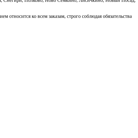
ка, Снегири, Полково, Ново Сёмкино, Лисичкино, Новый Посад,
 относится ко всем заказам, строго соблюдая обязательства