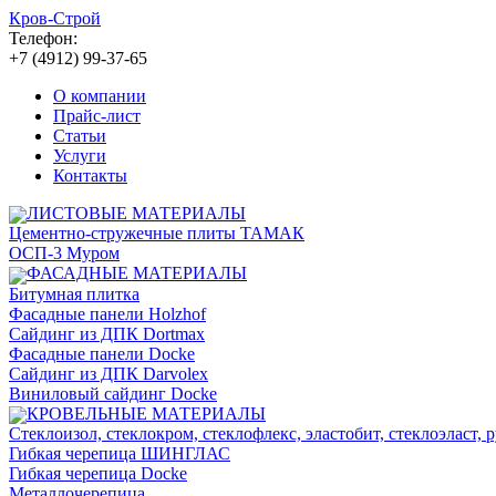
Кров-Строй
Телефон:
+7 (4912)
99-37-65
О компании
Прайс-лист
Статьи
Услуги
Контакты
ЛИСТОВЫЕ МАТЕРИАЛЫ
Цементно-стружечные плиты ТАМАК
ОСП-3 Муром
ФАСАДНЫЕ МАТЕРИАЛЫ
Битумная плитка
Фасадные панели Holzhof
Сайдинг из ДПК Dortmax
Фасадные панели Docke
Сайдинг из ДПК Darvolex
Виниловый сайдинг Docke
КРОВЕЛЬНЫЕ МАТЕРИАЛЫ
Стеклоизол, стеклокром, стеклофлекс, эластобит, стеклоэласт, 
Гибкая черепица ШИНГЛАС
Гибкая черепица Docke
Металлочерепица