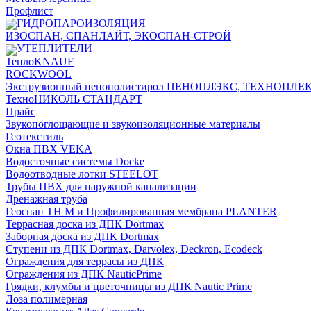
Профлист
ГИДРОПАРОИЗОЛЯЦИЯ
ИЗОСПАН, СПАНЛАЙТ, ЭКОСПАН-СТРОЙ
УТЕПЛИТЕЛИ
ТеплоKNAUF
ROCKWOOL
Экструзионный пенополистирол ПЕНОПЛЭКС, ТЕХНОПЛЕ
ТехноНИКОЛЬ СТАНДАРТ
Прайс
Звукопоглощающие и звукоизоляционные материалы
Геотекстиль
Окна ПВХ VEKA
Водосточные системы Docke
Водоотводные лотки STEELOT
Трубы ПВХ для наружной канализации
Дренажная труба
Геоспан ТН М и Профилированная мембрана PLANTER
Террасная доска из ДПК Dortmax
Заборная доска из ДПК Dortmax
Ступени из ДПК Dortmax, Darvolex, Deckron, Ecodeck
Ограждения для террасы из ДПК
Ограждения из ДПК NauticPrime
Грядки, клумбы и цветочницы из ДПК Nautic Prime
Лоза полимерная