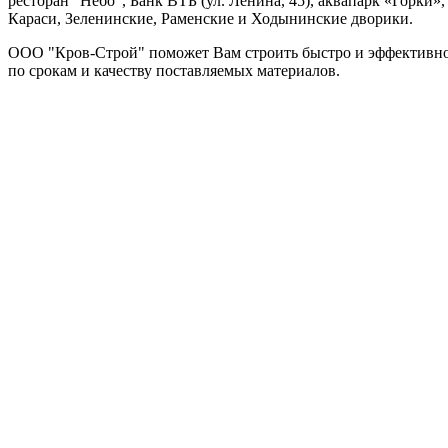
ресторан "Небо", Банк ВТБ (ул. Ленина, 45), аквапарк «Горк
Караси, Зеленинские, Раменские и Ходынинские дворики.
ООО "Кров-Строй" поможет Вам строить быстро и эффективно. 
по срокам и качеству поставляемых материалов.