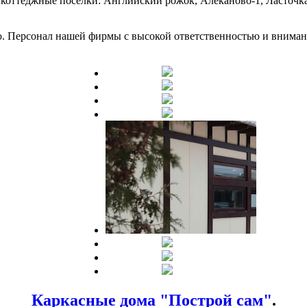
и», коттеджные поселки: Английский рожок, Алеканово-1, Ласточ
Персонал нашей фирмы с высокой ответственностью и вниманием
Каркасные дома "Построй сам"
.