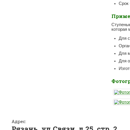
Срок 
Приме
Ступеньк
которая 
Для с
Орган
Для м
Для о
Изгот
Фотог
Адрес:
Рязань, ул.Связи, д.25, стр. 2