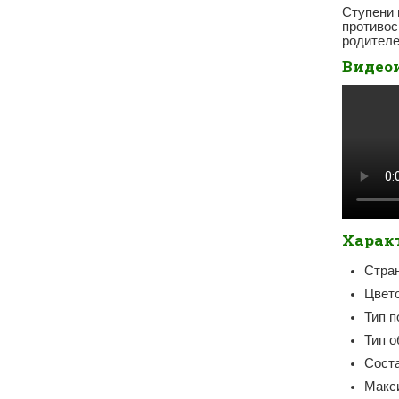
Ступени 
противос
родителе
Видео
Харак
Стран
Цвето
Тип п
Тип о
Соста
Макси