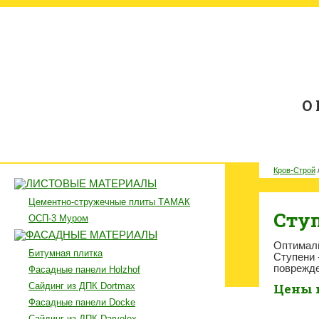
О
Кров-Строй
ЛИСТОВЫЕ МАТЕРИАЛЫ
Цементно-стружечные плиты ТАМАК
Ступ
ОСП-3 Муром
ФАСАДНЫЕ МАТЕРИАЛЫ
Оптималь
Битумная плитка
Ступени 
поврежде
Фасадные панели Holzhof
Сайдинг из ДПК Dortmax
Цены 
Фасадные панели Docke
Сайдинг из ДПК Darvolex