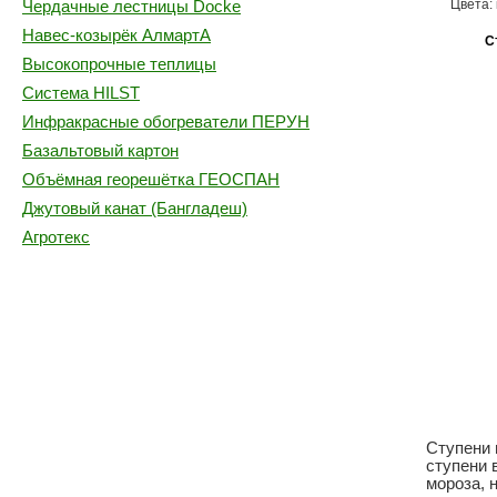
Цвета:
Чердачные лестницы Docke
Навес-козырёк АлмартА
С
Высокопрочные теплицы
Система HILST
Инфракрасные обогреватели ПЕРУН
Базальтовый картон
Объёмная георешётка ГЕОСПАН
Джутовый канат (Бангладеш)
Агротекс
Ступени 
ступени 
мороза, 